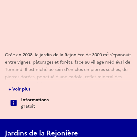
Crée en 2008, le jardin de la Rejonière de 3000 m² s’épanouit
entre vignes, pâturages et forêts, face au village médiéval de
Ternand. Il est niché au sein d’un clos en pierres sèches, de
pierres dorées, ponctué d’une cadole, reflet minéral des
traditions beaujolaises.
+ Voir plus
Conçu comme un laboratoire, le jardin permet l’observation
Informations
et l’expérimentation de fleurs et feuillages à couper,
gratuit
utilisables pour la réalisation de créations florales. Le jardin
abrite une riche diversité botanique composée de plantes
vivaces, de rosiers et arbustes originellement consacrés à
Jardins de la Rejonière
l’art floral, les végétaux ont été soigneusement sélectionnés