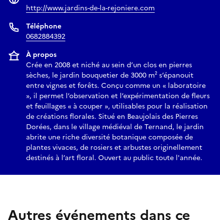
chambres de couleurs, jaune, rouge, violet… Le tracé
http://www.jardins-de-la-rejoniere.com
géométrique strict met en valeur la diversité de hauteurs,
textures, floraison, feuillages, ports, et la mobilité au gré des
Téléphone
0682884392
vents.
À propos
La roseraie s’exprime en toutes saisons par ses variétés de
Crée en 2008 et niché au sein d’un clos en pierres
roses remontantes parfumées et aux fruits décoratifs.
sèches, le jardin bouquetier de 3000 m² s’épanouit
entre vignes et forêts. Conçu comme un « laboratoire
Le boudoir est une pièce de fraîcheur et d’intimité. Cette
», il permet l’observation et l’expérimentation de fleurs
et feuillages « à couper », utilisables pour la réalisation
allégorie de sous- bois frais abrite une fontaine et des
de créations florales. Situé en Beaujolais des Pierres
plantes d’ombre aux feuillages verdoyants.
Dorées, dans le village médiéval de Ternand, le jardin
abrite une riche diversité botanique composée de
Le jardin sillonné par son chemin en pierres dorées est
plantes vivaces, de rosiers et arbustes originellement
d’inspiration alpino-méditerranéenne. Il est composé de
destinés à l’art floral. Ouvert au public toute l'année.
coussins fleuris et de plantes résistantes à la sécheresse.
Il est intéressant de voir en ce jardin les végétaux comme des
créations artistiques de la nature, pouvant être tout ou
Autres événements dans ce
partie d’un décor. Vous découvrirez par ce biais, en laissant