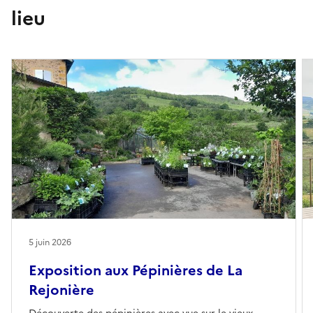
place à l’observation et à l’imaginaire, de nombreuses
lieu
textures, formes, couleurs et matières. Et ce, en perpétuelle
évolution au fils des saisons.
La visite guidée permet de rentrer au cœur du jardin. Le
visiteur découvrira son historique et la manière dont il a été
aménagé. Nous mêlons la technique à l’esthétique. Nous
échangerons sur les plantes, une approche de jardinier qui
les côtoie toute l’année de la plantule au sujet adulte et à la
graine.
Les Jardins de la Rejonière sont ouverts en visite libre et
gratuite toute l’année.
5 juin 2026
Exposition aux Pépinières de La
Rejonière