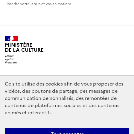
Inscrire votre jardin et vos animations
MINISTÈRE
DE LA CULTURE
legifrance.gouv.fr
info.gouv.fr
Ce site utilise des cookies afin de vous proposer des
vidéos, des boutons de partage, des messages de
service-public.gouv.fr
data.gouv.fr
communication personnalisés, des remontées de
contenus de plateformes sociales et des contenus
animés et interactifs.
Crédits
Accessibilité : partiellement conforme
Mentions légales
Politique d’utilisation des témoins de connexion (cookies)
Politique