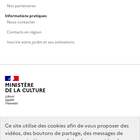
Nos partenaires
Informations pratiques
Nous contacter
Contacts en région
Inscrire votre jardin et vos animations
MINISTÈRE
DE LA CULTURE
legifrance.gouv.fr
info.gouv.fr
Ce site utilise des cookies afin de vous proposer des
vidéos, des boutons de partage, des messages de
service-public.gouv.fr
data.gouv.fr