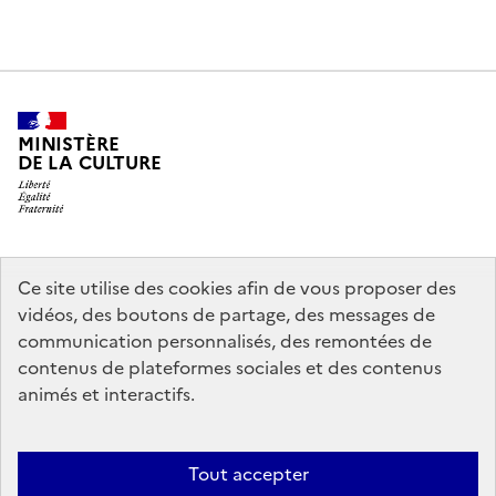
MINISTÈRE
DE LA CULTURE
legifrance.gouv.fr
info.gouv.fr
Ce site utilise des cookies afin de vous proposer des
vidéos, des boutons de partage, des messages de
service-public.gouv.fr
data.gouv.fr
communication personnalisés, des remontées de
contenus de plateformes sociales et des contenus
animés et interactifs.
Crédits
Accessibilité : partiellement conforme
Mentions légales
Politique d’utilisation des témoins de connexion (cookies)
Politique
Tout accepter