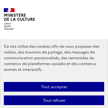
MINISTÈRE
DE LA CULTURE
legifrance.gouv.fr
info.gouv.fr
Ce site utilise des cookies afin de vous proposer des
vidéos, des boutons de partage, des messages de
service-public.gouv.fr
data.gouv.fr
communication personnalisés, des remontées de
contenus de plateformes sociales et des contenus
animés et interactifs.
Crédits
Accessibilité : partiellement conforme
Mentions légales
Politique d’utilisation des témoins de connexion (cookies)
Politique
Tout accepter
générale de protection des données
Nous contacter
Nos
Tout refuser
partenaires