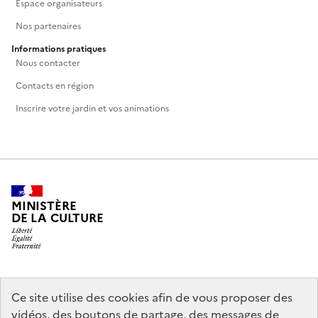
Espace organisateurs
Nos partenaires
Informations pratiques
Nous contacter
Contacts en région
Inscrire votre jardin et vos animations
MINISTÈRE
DE LA CULTURE
legifrance.gouv.fr
info.gouv.fr
Ce site utilise des cookies afin de vous proposer des
vidéos, des boutons de partage, des messages de