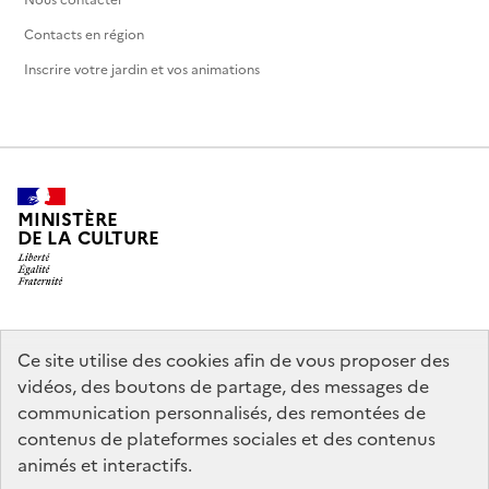
Contacts en région
Inscrire votre jardin et vos animations
MINISTÈRE
DE LA CULTURE
legifrance.gouv.fr
info.gouv.fr
Ce site utilise des cookies afin de vous proposer des
vidéos, des boutons de partage, des messages de
service-public.gouv.fr
data.gouv.fr
communication personnalisés, des remontées de
contenus de plateformes sociales et des contenus
animés et interactifs.