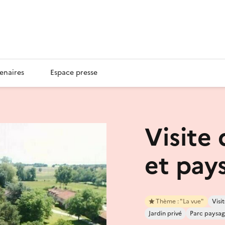
enaires
Espace presse
Visite 
et pay
Thème : "La vue"
Visit
Jardin privé
Parc paysag