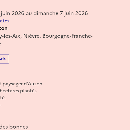
 juin 2026 au dimanche 7 juin 2026
dates
zon
-les-Aix, Nièvre, Bourgogne-Franche-
e
ris
et paysager d'Auzon
hectares plantés
té.
.
r des bonnes