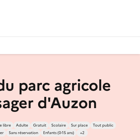
du parc agricole
sager d'Auzon
e libre
Adulte
Gratuit
Scolaire
Sur place
Tout public
er
Sans réservation
Enfants (0-15 ans)
+2