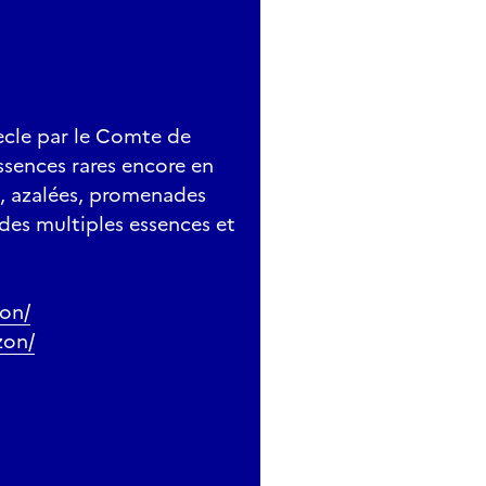
ècle par le Comte de
ssences rares encore en
, azalées, promenades
 des multiples essences et
on/
zon/