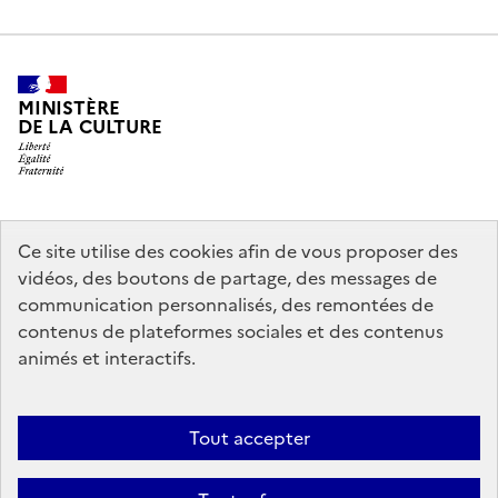
MINISTÈRE
DE LA CULTURE
legifrance.gouv.fr
info.gouv.fr
Ce site utilise des cookies afin de vous proposer des
vidéos, des boutons de partage, des messages de
service-public.gouv.fr
data.gouv.fr
communication personnalisés, des remontées de
contenus de plateformes sociales et des contenus
animés et interactifs.
Crédits
Accessibilité : partiellement conforme
Mentions légales
Politique d’utilisation des témoins de connexion (cookies)
Politique
Tout accepter
générale de protection des données
Nous contacter
Nos