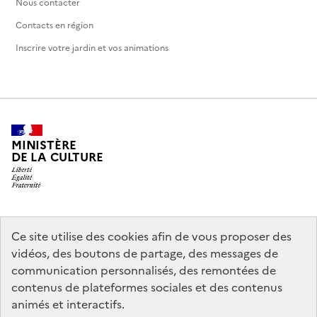
Nous contacter
Contacts en région
Inscrire votre jardin et vos animations
MINISTÈRE
DE LA CULTURE
legifrance.gouv.fr
info.gouv.fr
Ce site utilise des cookies afin de vous proposer des
vidéos, des boutons de partage, des messages de
service-public.gouv.fr
data.gouv.fr
communication personnalisés, des remontées de
contenus de plateformes sociales et des contenus
animés et interactifs.