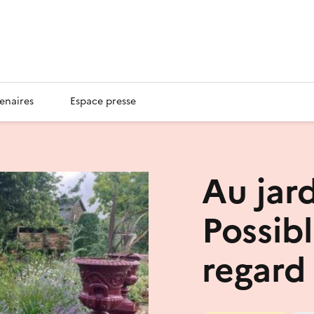
enaires
Espace presse
Au jar
Possibl
regard 