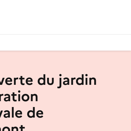
erte du jardin
ration
ale de
ont