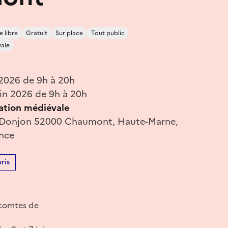
e libre
Gratuit
Sur place
Tout public
vale
 2026 de 9h à 20h
in 2026 de 9h à 20h
ration médiévale
 Donjon 52000 Chaumont, Haute-Marne,
ance
ris
 comtes de