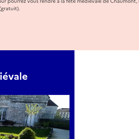
ur pourrez vous rendre à la fête médiévale de Chaumont, le
gratuit).
iévale