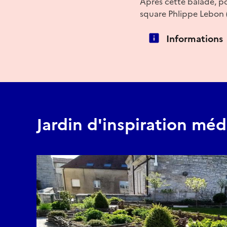
Après cette balade, po
square Phlippe Lebon (
Informations
Jardin d'inspiration méd