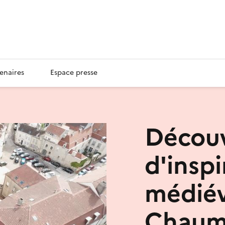
enaires
Espace presse
Découv
d'inspi
médiév
Chaum