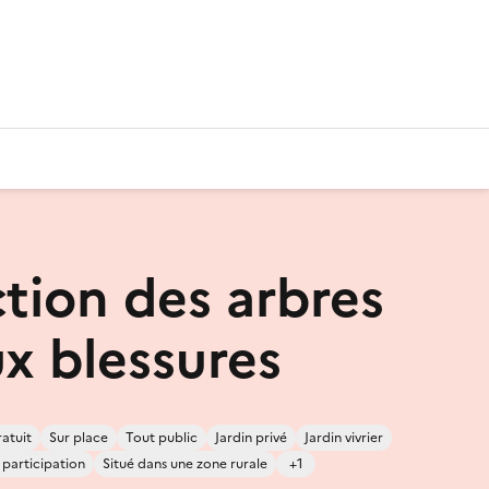
ction des arbres
ux blessures
atuit
Sur place
Tout public
Jardin privé
Jardin vivrier
 participation
Situé dans une zone rurale
+1