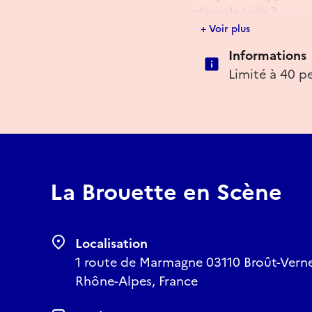
plaies de taille ?
Visite de l'arbre et de s
+ Voir plus
Informations
Limité à 40 p
La Brouette en Scène
Localisation
1 route de Marmagne 03110 Broût-Vernet
Rhône-Alpes, France