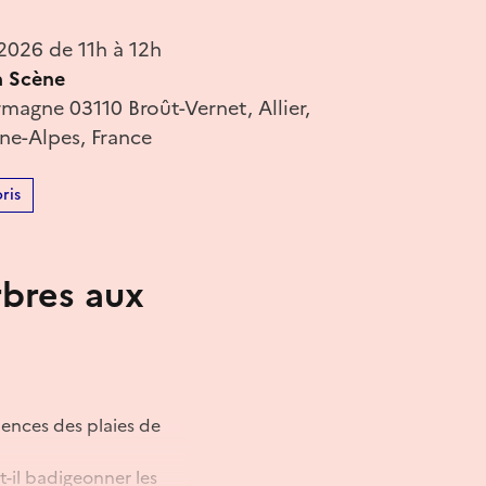
2026 de 11h à 12h
n Scène
magne 03110 Broût-Vernet, Allier,
e-Alpes, France
ris
rbres aux
uences des plaies de
ut-il badigeonner les