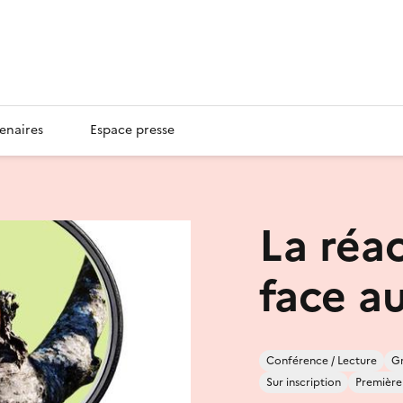
enaires
Espace presse
La réa
face a
Conférence / Lecture
Gr
Sur inscription
Première