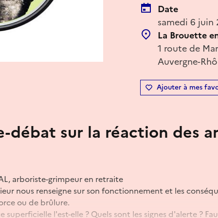
Date
samedi 6 juin 
La Brouette e
1 route de Mar
Auvergne-Rhôn
Ajouter à mes favo
-débat sur la réaction des a
, arboriste-grimpeur en retraite
érieur nous renseigne sur son fonctionnement et les conséq
corce ou de brûlure.
superficielle l'est-elle ? Quels sont les signes d'alerte ? Fa