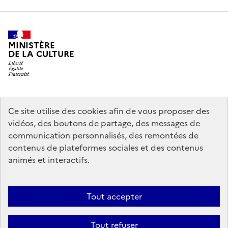
MINISTÈRE
DE LA CULTURE
legifrance.gouv.fr
info.gouv.fr
Ce site utilise des cookies afin de vous proposer des
vidéos, des boutons de partage, des messages de
service-public.gouv.fr
data.gouv.fr
communication personnalisés, des remontées de
contenus de plateformes sociales et des contenus
animés et interactifs.
Crédits
Accessibilité : partiellement conforme
Mentions légales
Politique d’utilisation des témoins de connexion (cookies)
Politique
Tout accepter
générale de protection des données
Nous contacter
Nos
Tout refuser
partenaires