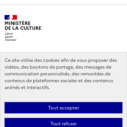
MINISTÈRE
DE LA CULTURE
legifrance.gouv.fr
info.gouv.fr
Ce site utilise des cookies afin de vous proposer des
vidéos, des boutons de partage, des messages de
service-public.gouv.fr
data.gouv.fr
communication personnalisés, des remontées de
contenus de plateformes sociales et des contenus
animés et interactifs.
Crédits
Accessibilité : partiellement conforme
Mentions légales
Politique d’utilisation des témoins de connexion (cookies)
Politique
Tout accepter
générale de protection des données
Nous contacter
Nos
Tout refuser
partenaires