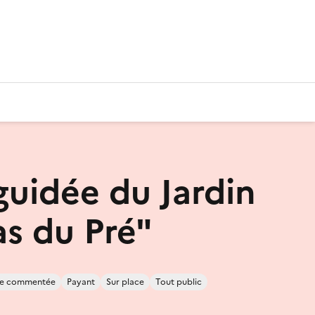
guidée du Jardin
as du Pré"
ite commentée
Payant
Sur place
Tout public