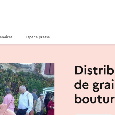
enaires
Espace presse
Distrib
de gra
boutur