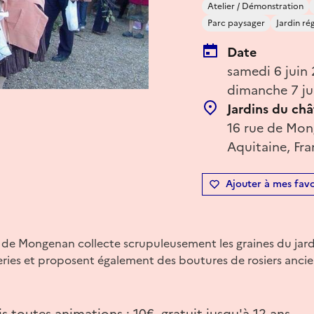
Atelier / Démonstration
Parc paysager
Jardin rég
Date
samedi 6 juin
dimanche 7 ju
Jardins du ch
16 rue de Mon
Aquitaine, Fr
Ajouter à mes favo
s de Mongenan collecte scrupuleusement les graines du jar
eries et proposent également des boutures de rosiers ancie
 toutes animations : 10€, gratuit jusqu'à 12 ans.