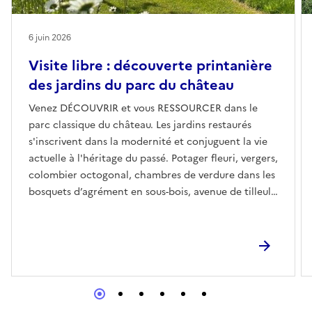
6 juin 2026
Visite libre : découverte printanière
des jardins du parc du château
Venez DÉCOUVRIR et vous RESSOURCER dans le
parc classique du château. Les jardins restaurés
s'inscrivent dans la modernité et conjuguent la vie
actuelle à l'héritage du passé. Potager fleuri, vergers,
colombier octogonal, chambres de verdure dans les
bosquets d’agrément en sous-bois, avenue de tilleuls,
cour d’honneur sont autant de lieux qui
agrémenteront votre promenade. Les enclos des
vergers et de l'ancien potager accueillent les
animaux du parc. Découvrez le parc sur notre site
www.chateaudutroncq.com.