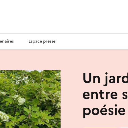
enaires
Espace presse
Un jar
entre 
poésie