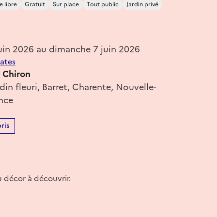
e libre
Gratuit
Sur place
Tout public
Jardin privé
uin 2026 au dimanche 7 juin 2026
dates
z Chiron
rdin fleuri, Barret, Charente, Nouvelle-
ance
ris
u décor à découvrir.