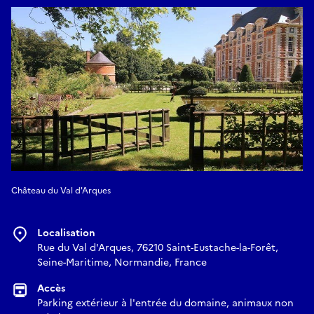
révèlent progressivement les différents jardins.
🌳 Une promenade guidée pour apprendre à regarder le
jardin autrement, à comprendre ses perspectives et à
percevoir la poésie des paysages composés.
📅 Samedi 7 juin et dimanche 8 juin 2026
🕙 Deux visites guidées par jour
• 10h
• 14h
Château du Val d'Arques
⏳ Durée : environ 1h30
Localisation
🎟 Entrée gratuite
Rue du Val d'Arques, 76210 Saint-Eustache-la-Forêt,
Seine-Maritime, Normandie, France
⚠️ Merci d’arriver 15 minutes avant le début de la visite.
Accès
Parking extérieur à l'entrée du domaine, animaux non