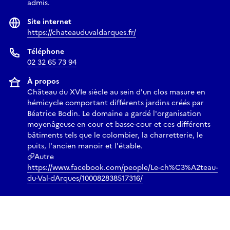
📍 Château du Val d’Arques
admis.
Saint-Eustache-la-Forêt
Site internet
https://chateauduvaldarques.fr/
Téléphone
02 32 65 73 94
À propos
Château du XVIe siècle au sein d'un clos masure en
hémicycle comportant différents jardins créés par
Béatrice Bodin. Le domaine a gardé l'organisation
moyenâgeuse en cour et basse-cour et ces différents
bâtiments tels que le colombier, la charretterie, le
puits, l'ancien manoir et l'étable.
Autre
https://www.facebook.com/people/Le-ch%C3%A2teau-
du-Val-dArques/100082838517316/