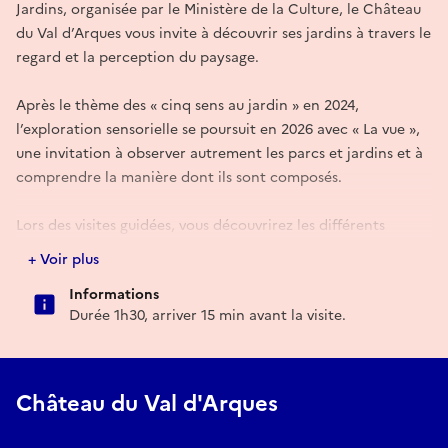
Jardins, organisée par le Ministère de la Culture, le Château
du Val d’Arques vous invite à découvrir ses jardins à travers le
regard et la perception du paysage.
Après le thème des « cinq sens au jardin » en 2024,
l’exploration sensorielle se poursuit en 2026 avec « La vue »,
une invitation à observer autrement les parcs et jardins et à
comprendre la manière dont ils sont composés.
Lors des visites guidées, vous découvrirez les différents
jardins imaginés par Béatrice Bodin, plasticienne, conçus
+ Voir plus
chacun autour d’un univers et d’un thème particulier.
Informations
Le parcours du visiteur est ponctué de fenêtres et ouvertures
Durée 1h30, arriver 15 min avant la visite.
visuelles, qui invitent le regard à se projeter vers d’autres
espaces et à poursuivre la découverte des lieux.
Les haies aux verts tendrement nuancés, jouant sur des
Château du Val d'Arques
tonalités subtiles et changeantes, composent des
perspectives délicates qui accompagnent le regard et