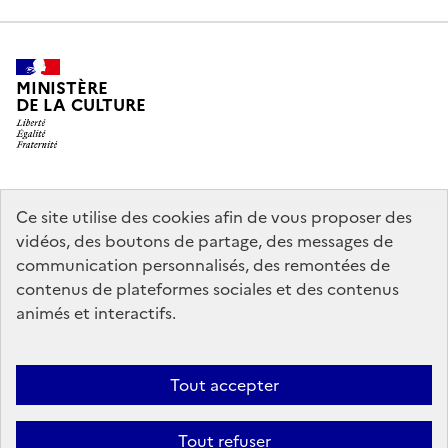
MINISTÈRE
DE LA CULTURE
legifrance.gouv.fr
info.gouv.fr
Ce site utilise des cookies afin de vous proposer des
vidéos, des boutons de partage, des messages de
service-public.gouv.fr
data.gouv.fr
communication personnalisés, des remontées de
contenus de plateformes sociales et des contenus
animés et interactifs.
Crédits
Accessibilité : partiellement conforme
Mentions légales
Politique d’utilisation des témoins de connexion (cookies)
Politique
Tout accepter
générale de protection des données
Nous contacter
Nos
Tout refuser
partenaires