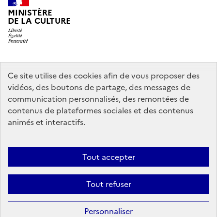
MINISTÈRE
DE LA CULTURE
legifrance.gouv.fr
info.gouv.fr
Ce site utilise des cookies afin de vous proposer des
vidéos, des boutons de partage, des messages de
service-public.gouv.fr
data.gouv.fr
communication personnalisés, des remontées de
contenus de plateformes sociales et des contenus
animés et interactifs.
Crédits
Accessibilité : partiellement conforme
Mentions légales
Politique d’utilisation des témoins de connexion (cookies)
Politique
Tout accepter
générale de protection des données
Nous contacter
Nos
Tout refuser
partenaires
Sauf mention contraire, tous les contenus de ce site sont sous
licence
Personnaliser
etalab-2.0