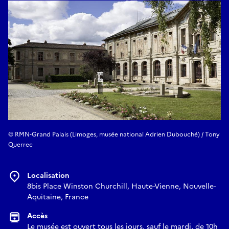
© RMN-Grand Palais (Limoges, musée national Adrien Dubouché) / Tony
Querrec
Localisation
8bis Place Winston Churchill, Haute-Vienne, Nouvelle-
Aquitaine, France
Accès
Le musée est ouvert tous les jours, sauf le mardi, de 10h