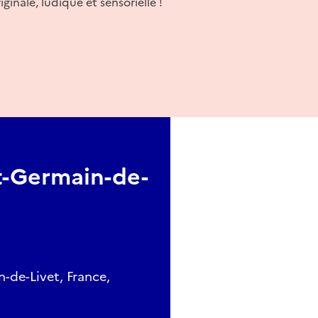
inale, ludique et sensorielle !
t-Germain-de-
-de-Livet, France,