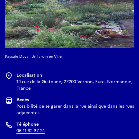
Pascale Duval, Un Jardin en Ville
Localisation
14 rue de la Guitoune, 27200 Vernon, Eure, Normandie,
France
Accès
Possibilité de se garer dans la rue ainsi que dans les rues
adjacentes.
Téléphone
06 11 32 37 24