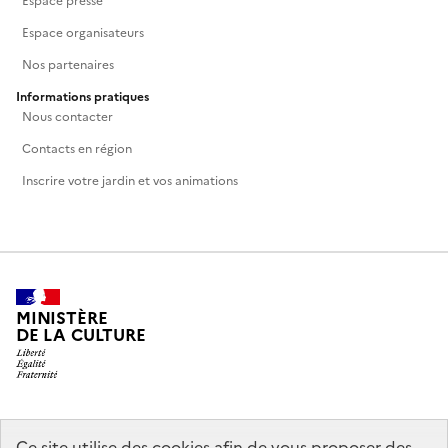
Espace presse
Espace organisateurs
Nos partenaires
Informations pratiques
Nous contacter
Contacts en région
Inscrire votre jardin et vos animations
MINISTÈRE
DE LA CULTURE
legifrance.gouv.fr
info.gouv.fr
Ce site utilise des cookies afin de vous proposer des