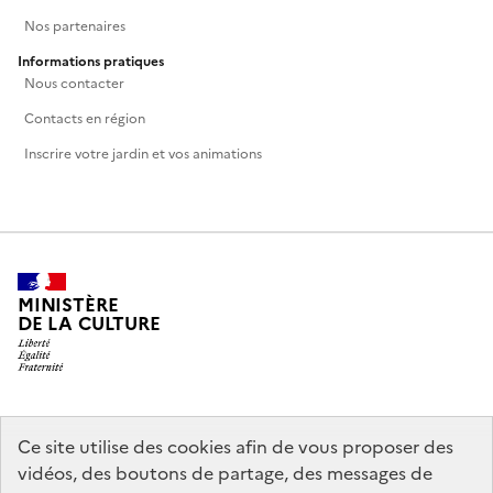
Nos partenaires
Informations pratiques
Nous contacter
Contacts en région
Inscrire votre jardin et vos animations
MINISTÈRE
DE LA CULTURE
legifrance.gouv.fr
info.gouv.fr
Ce site utilise des cookies afin de vous proposer des
vidéos, des boutons de partage, des messages de
service-public.gouv.fr
data.gouv.fr