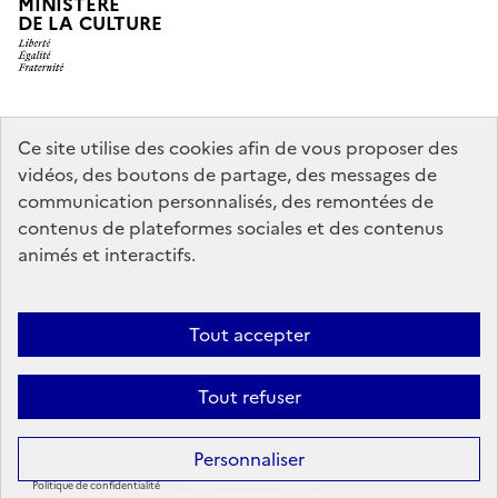
MINISTÈRE
DE LA CULTURE
legifrance.gouv.fr
info.gouv.fr
Ce site utilise des cookies afin de vous proposer des
vidéos, des boutons de partage, des messages de
service-public.gouv.fr
data.gouv.fr
communication personnalisés, des remontées de
contenus de plateformes sociales et des contenus
animés et interactifs.
Crédits
Accessibilité : partiellement conforme
Mentions légales
Politique d’utilisation des témoins de connexion (cookies)
Politique
Tout accepter
générale de protection des données
Nous contacter
Nos
Tout refuser
partenaires
Sauf mention contraire, tous les contenus de ce site sont sous
licence
Personnaliser
etalab-2.0
Politique de confidentialité