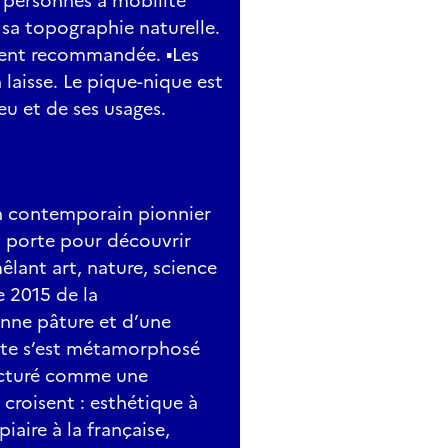
x personnes à mobilité
 sa topographie naturelle.
ement recommandée. ▪Les
 laisse. Le pique-nique est
ieu et de ses usages.
din contemporain pionnier
sa porte pour découvrir
lant art, nature, science
 2015 de la
enne pâture et d’une
site s’est métamorphosé
ructuré comme une
 croisent : esthétique à
iaire à la française,