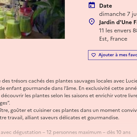
Date
dimanche 7 ju
Jardin d'Une F
11 les envers 
Est, France
Ajouter à mes favo
e des trésors cachés des plantes sauvages locales avec Lu
nde enfant gourmande dans l’âme. En exclusivité cette année
 découvrir les plantes selon les saisons et enrichir votre liv
ges”.
re, goûter et cuisiner ces plantes dans un moment convivi
tre travail, alliant saveurs délicates et gourmandise.
ier avec dégustation – 12 personnes maximum – dès 10 ans