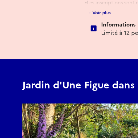
▪️Les inscriptions sont 
annulés si le nombre m
+ Voir plus
👉Consultez notre site
Informations
https://www.unefigueda
Limité à 12 p
Réserver
Jardin d'Une Figue dans 