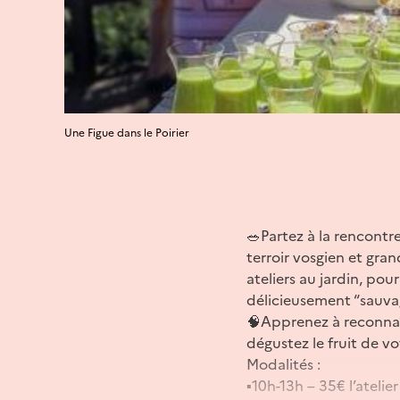
Une Figue dans le Poirier
🥗Partez à la rencontr
terroir vosgien et gra
ateliers au jardin, pour
délicieusement “sauva
🧠Apprenez à reconnaît
dégustez le fruit de vo
Modalités :
▪️10h-13h – 35€ l’atel