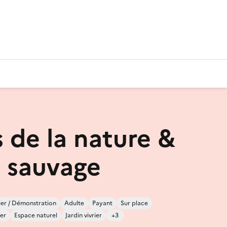
s de la nature &
e sauvage
ier / Démonstration
Adulte
Payant
Sur place
er
Espace naturel
Jardin vivrier
+3