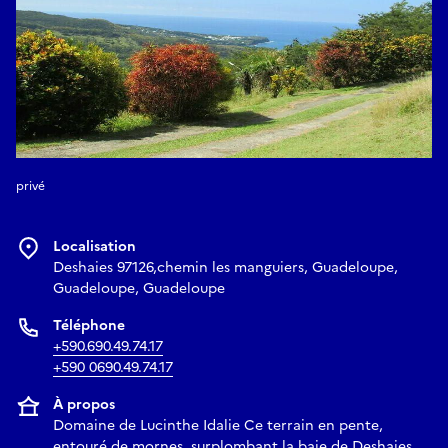
privé
Localisation
Deshaies 97126,chemin les manguiers, Guadeloupe,
Guadeloupe, Guadeloupe
Téléphone
+590.690.49.74.17
+590 0690.49.74.17
À propos
Domaine de Lucinthe Idalie Ce terrain en pente,
entouré de mornes, surplombant la baie de Deshaies,