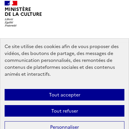
MINISTÈRE
DE LA CULTURE
legifrance.gouv.fr
info.gouv.fr
Ce site utilise des cookies afin de vous proposer des
vidéos, des boutons de partage, des messages de
service-public.gouv.fr
data.gouv.fr
communication personnalisés, des remontées de
contenus de plateformes sociales et des contenus
animés et interactifs.
Crédits
Accessibilité : partiellement conforme
Mentions légales
Politique d’utilisation des témoins de connexion (cookies)
Politique
Tout accepter
générale de protection des données
Nous contacter
Nos
Tout refuser
partenaires
Sauf mention contraire, tous les contenus de ce site sont sous
licence
Personnaliser