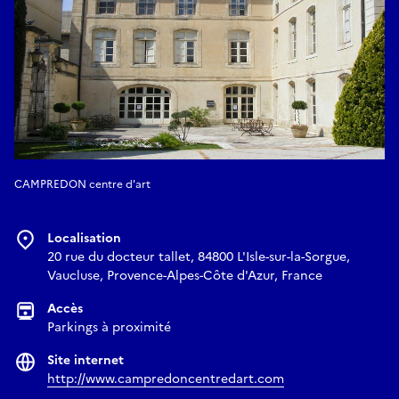
CAMPREDON centre d'art
Localisation
20 rue du docteur tallet, 84800 L'Isle-sur-la-Sorgue,
Vaucluse, Provence-Alpes-Côte d'Azur, France
Accès
Parkings à proximité
Site internet
http://www.campredoncentredart.com