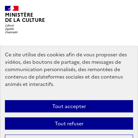
MINISTÈRE
DE LA CULTURE
legifrance.gouv.fr
info.gouv.fr
Ce site utilise des cookies afin de vous proposer des
vidéos, des boutons de partage, des messages de
service-public.gouv.fr
data.gouv.fr
communication personnalisés, des remontées de
contenus de plateformes sociales et des contenus
animés et interactifs.
Crédits
Accessibilité : partiellement conforme
Mentions légales
Politique d’utilisation des témoins de connexion (cookies)
Politique
Tout accepter
générale de protection des données
Nous contacter
Nos
Tout refuser
partenaires
Sauf mention contraire, tous les contenus de ce site sont sous
licence