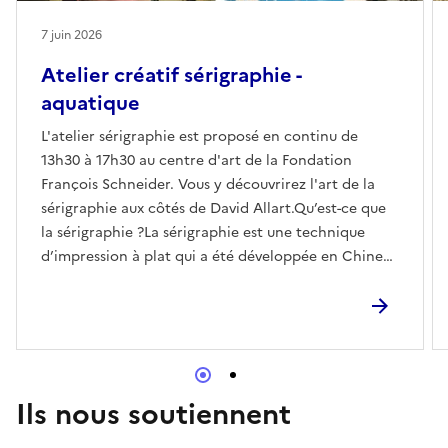
7 juin 2026
Atelier créatif sérigraphie -
aquatique
L'atelier sérigraphie est proposé en continu de
13h30 à 17h30 au centre d'art de la Fondation
François Schneider. Vous y découvrirez l'art de la
sérigraphie aux côtés de David Allart.Qu’est-ce que
la sérigraphie ?La sérigraphie est une technique
d’impression à plat qui a été développée en Chine
entre le Xe et le XIIIe siècle. Ce procédé utilise un
pochoir (écran de soie aujourd’hui synthétique) qui
est intercalé entre l’encre et le papier. La technique
permet d’imprimer sur une multitude de supports,
tels que le papier, le textile, le bois, le verre...Grâce à
son dépôt d’encre épais, la sérigraphie offre la
Ils nous soutiennent
possibilité d’imprimer de beaux aplats, mais aussi