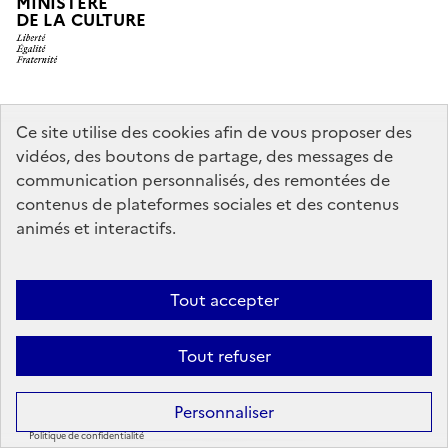
MINISTÈRE
DE LA CULTURE
legifrance.gouv.fr
info.gouv.fr
Ce site utilise des cookies afin de vous proposer des
vidéos, des boutons de partage, des messages de
service-public.gouv.fr
data.gouv.fr
communication personnalisés, des remontées de
contenus de plateformes sociales et des contenus
animés et interactifs.
Crédits
Accessibilité : partiellement conforme
Mentions légales
Politique d’utilisation des témoins de connexion (cookies)
Politique
Tout accepter
générale de protection des données
Nous contacter
Nos
Tout refuser
partenaires
Sauf mention contraire, tous les contenus de ce site sont sous
licence
Personnaliser
etalab-2.0
Politique de confidentialité