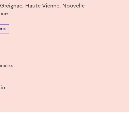
 Greignac, Haute-Vienne, Nouvelle-
ance
ris
inière.
in.