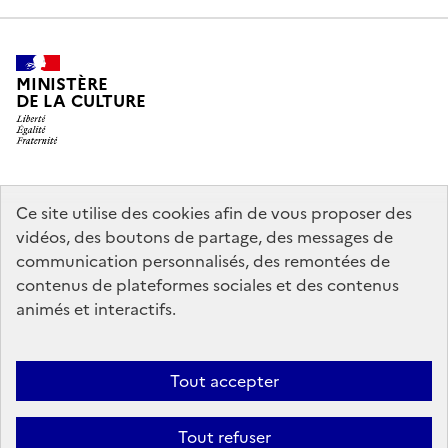
MINISTÈRE
DE LA CULTURE
legifrance.gouv.fr
info.gouv.fr
Ce site utilise des cookies afin de vous proposer des
vidéos, des boutons de partage, des messages de
service-public.gouv.fr
data.gouv.fr
communication personnalisés, des remontées de
contenus de plateformes sociales et des contenus
animés et interactifs.
Crédits
Accessibilité : partiellement conforme
Mentions légales
Politique d’utilisation des témoins de connexion (cookies)
Politique
Tout accepter
générale de protection des données
Nous contacter
Nos
Tout refuser
partenaires