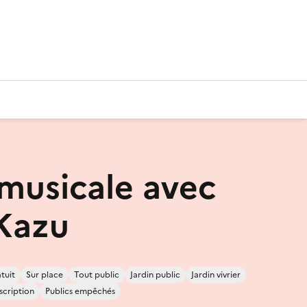
 musicale avec
Kazu
tuit
Sur place
Tout public
Jardin public
Jardin vivrier
nscription
Publics empêchés