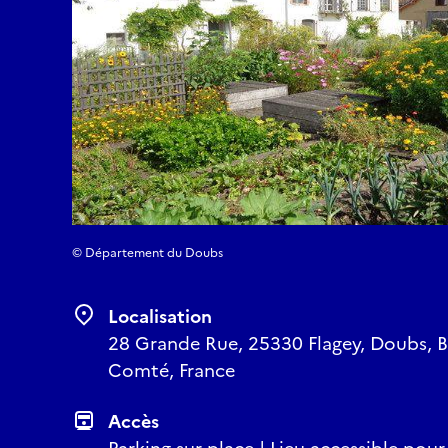
© Département du Doubs
Localisation
28 Grande Rue, 25330 Flagey, Doubs, 
Comté, France
Accès