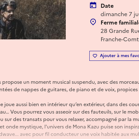
Date
dimanche 7 ju
Ferme familia
28 Grande Rue
Franche-Comté
Ajouter à mes favo
s propose un moment musical suspendu, avec des morceaux
tées de nappes de guitares, de piano et de voix, propices à 
e joue aussi bien en intérieur qu’en extérieur, dans des cour
eau… Vous pourrez vous asseoir sur des fauteuils, sur le mob
 ou sur des transats pour vous relaxer, accompagné par la 
et onde mystique, l'univers de Mona Kazu puise son inspirat
coldwave... avec pour fil conducteur une voix habitée aux mul