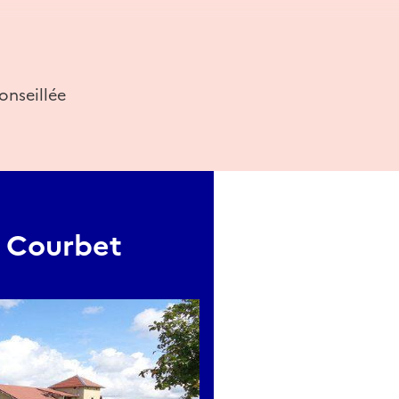
fr
onseillée
e Courbet