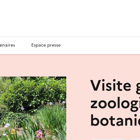
enaires
Espace presse
Visite
zoolog
botani