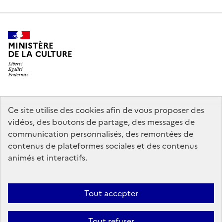
MINISTÈRE
DE LA CULTURE
legifrance.gouv.fr
info.gouv.fr
Ce site utilise des cookies afin de vous proposer des
vidéos, des boutons de partage, des messages de
service-public.gouv.fr
data.gouv.fr
communication personnalisés, des remontées de
contenus de plateformes sociales et des contenus
animés et interactifs.
Crédits
Accessibilité : partiellement conforme
Mentions légales
Politique d’utilisation des témoins de connexion (cookies)
Politique
Tout accepter
générale de protection des données
Nous contacter
Nos
Tout refuser
partenaires