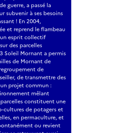
de guerre, a passé la
ur subvenir à ses besoins
assant ! En 2004,
éée et reprend le flambeau
un esprit collectif
sur des parcelles
123 Soleil Mornant a permis
milles de Mornant de
e regroupement de
seiller, de transmettre des
d’un projet commun :
nvironnement mêlant
 parcelles constituent une
-cultures de potagers et
lles, en permaculture, et
spontanément ou revient