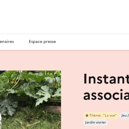
enaires
Espace presse
Instant
associa
Thème : "La vue"
Jeu 
Jardin vivrier