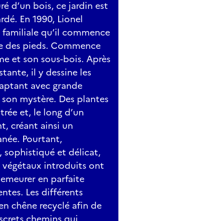
é d’un bois, ce jardin est
dé. En 1990, Lionel
é familiale qu’il commence
nte des pieds. Commence
me et son sous-bois. Après
tante, il y dessine les
daptant avec grande
et son mystère. Des plantes
trée et, le long d’un
t, créant ainsi un
née. Pourtant,
sophistiqué et délicat,
s végétaux introduits ont
emeurer en parfaite
ntes. Les différents
 en chêne recyclé afin de
iscrets chemins qui