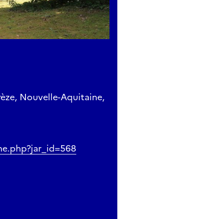
rèze, Nouvelle-Aquitaine,
iche.php?jar_id=568