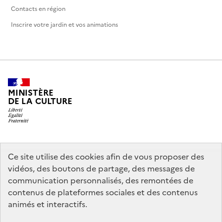
Contacts en région
Inscrire votre jardin et vos animations
MINISTÈRE
DE LA CULTURE
legifrance.gouv.fr
info.gouv.fr
Ce site utilise des cookies afin de vous proposer des
vidéos, des boutons de partage, des messages de
service-public.gouv.fr
data.gouv.fr
communication personnalisés, des remontées de
contenus de plateformes sociales et des contenus
animés et interactifs.
Crédits
Accessibilité : partiellement conforme
Mentions légales