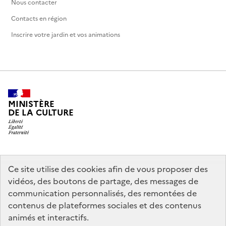
Nous contacter
Contacts en région
Inscrire votre jardin et vos animations
MINISTÈRE
DE LA CULTURE
legifrance.gouv.fr
info.gouv.fr
Ce site utilise des cookies afin de vous proposer des
vidéos, des boutons de partage, des messages de
service-public.gouv.fr
data.gouv.fr
communication personnalisés, des remontées de
contenus de plateformes sociales et des contenus
animés et interactifs.