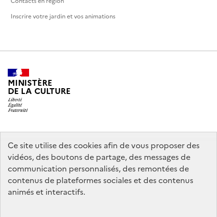
Contacts en région
Inscrire votre jardin et vos animations
MINISTÈRE
DE LA CULTURE
legifrance.gouv.fr
info.gouv.fr
Ce site utilise des cookies afin de vous proposer des
vidéos, des boutons de partage, des messages de
service-public.gouv.fr
data.gouv.fr
communication personnalisés, des remontées de
contenus de plateformes sociales et des contenus
animés et interactifs.
Crédits
Accessibilité : partiellement conforme
Mentions légales