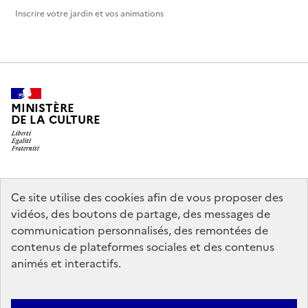
Inscrire votre jardin et vos animations
MINISTÈRE
DE LA CULTURE
legifrance.gouv.fr
info.gouv.fr
Ce site utilise des cookies afin de vous proposer des
vidéos, des boutons de partage, des messages de
service-public.gouv.fr
data.gouv.fr
communication personnalisés, des remontées de
contenus de plateformes sociales et des contenus
animés et interactifs.
Crédits
Accessibilité : partiellement conforme
Mentions légales
Politique d’utilisation des témoins de connexion (cookies)
Politique