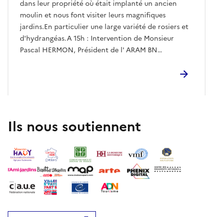
dans leur propriété où était implanté un ancien
moulin et nous font visiter leurs magnifiques
jardins.En particulier une large variété de rosiers et
d'hydrangéas.A 15h : Intervention de Monsieur
Pascal HERMON, Président de l' ARAM BN
(Association régionale des amis des moulins bretons
et normands). Thème : Vie des moulins, leur
importance, leur rôle économique.De 14h à 17h,
vous pourrez également visiter l'atelier de l'artiste
peintre Jean-Pierre Gack, voisin du "Moulin".
Ils nous soutiennent