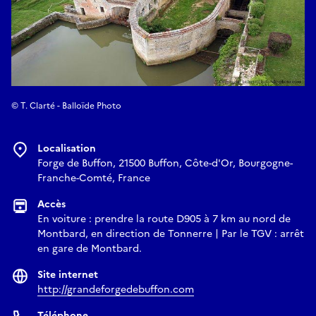
© T. Clarté - Balloïde Photo
Localisation
Forge de Buffon, 21500 Buffon, Côte-d'Or, Bourgogne-
Franche-Comté, France
Accès
En voiture : prendre la route D905 à 7 km au nord de
Montbard, en direction de Tonnerre | Par le TGV : arrêt
en gare de Montbard.
Site internet
http://grandeforgedebuffon.com
Téléphone