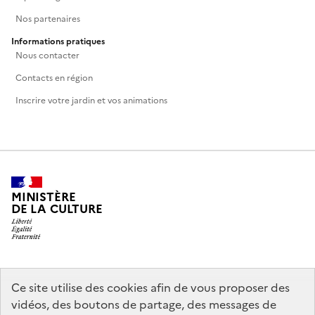
Nos partenaires
Informations pratiques
Nous contacter
Contacts en région
Inscrire votre jardin et vos animations
MINISTÈRE
DE LA CULTURE
legifrance.gouv.fr
info.gouv.fr
Ce site utilise des cookies afin de vous proposer des
vidéos, des boutons de partage, des messages de
service-public.gouv.fr
data.gouv.fr