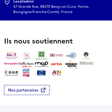
Localisation
57 Grande Rue, 89270 Bessy-sur-Cure, Yonne,
Bourgogne-Franche-Comté, France
Ils nous soutiennent
Nos partenaires