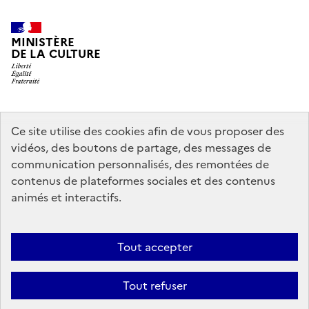
MINISTÈRE
DE LA CULTURE
legifrance.gouv.fr
info.gouv.fr
Ce site utilise des cookies afin de vous proposer des
vidéos, des boutons de partage, des messages de
service-public.gouv.fr
data.gouv.fr
communication personnalisés, des remontées de
contenus de plateformes sociales et des contenus
animés et interactifs.
Crédits
Accessibilité : partiellement conforme
Mentions légales
Politique d’utilisation des témoins de connexion (cookies)
Politique
Tout accepter
générale de protection des données
Nous contacter
Nos
Tout refuser
partenaires