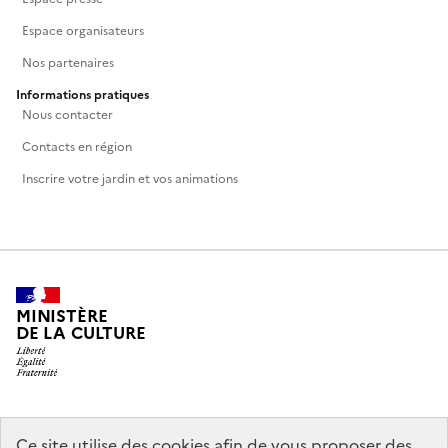
Espace organisateurs
Nos partenaires
Informations pratiques
Nous contacter
Contacts en région
Inscrire votre jardin et vos animations
MINISTÈRE
DE LA CULTURE
legifrance.gouv.fr
info.gouv.fr
Ce site utilise des cookies afin de vous proposer des