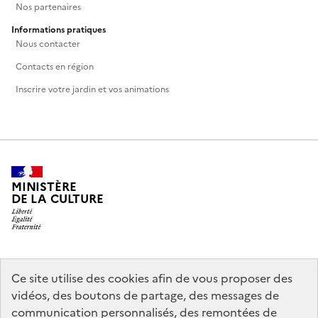
Nos partenaires
Informations pratiques
Nous contacter
Contacts en région
Inscrire votre jardin et vos animations
MINISTÈRE
DE LA CULTURE
legifrance.gouv.fr
info.gouv.fr
Ce site utilise des cookies afin de vous proposer des
vidéos, des boutons de partage, des messages de
service-public.gouv.fr
data.gouv.fr
communication personnalisés, des remontées de