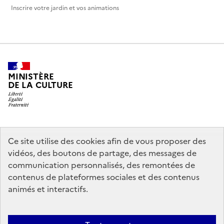
Inscrire votre jardin et vos animations
MINISTÈRE
DE LA CULTURE
legifrance.gouv.fr
info.gouv.fr
Ce site utilise des cookies afin de vous proposer des
vidéos, des boutons de partage, des messages de
service-public.gouv.fr
data.gouv.fr
communication personnalisés, des remontées de
contenus de plateformes sociales et des contenus
animés et interactifs.
Crédits
Accessibilité : partiellement conforme
Mentions légales
Politique d’utilisation des témoins de connexion (cookies)
Politique