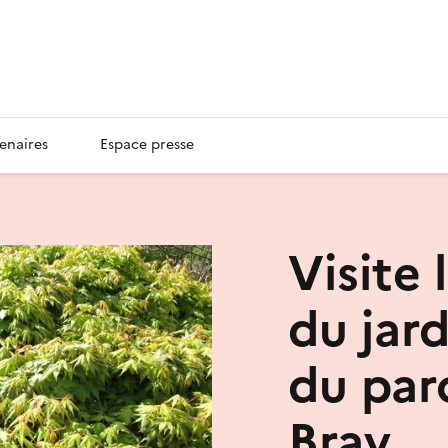
enaires
Espace presse
Visite
du jard
du par
Bray