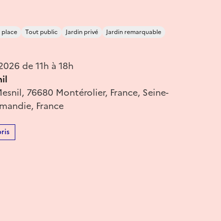
 place
Tout public
Jardin privé
Jardin remarquable
2026 de 11h à 18h
il
snil, 76680 Montérolier, France, Seine-
mandie, France
ris