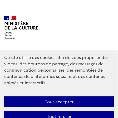
MINISTÈRE
DE LA CULTURE
legifrance.gouv.fr
info.gouv.fr
Ce site utilise des cookies afin de vous proposer des
vidéos, des boutons de partage, des messages de
service-public.gouv.fr
data.gouv.fr
communication personnalisés, des remontées de
contenus de plateformes sociales et des contenus
animés et interactifs.
Crédits
Accessibilité : partiellement conforme
Mentions légales
Politique d’utilisation des témoins de connexion (cookies)
Politique
Tout accepter
générale de protection des données
Nous contacter
Nos
Tout refuser
partenaires